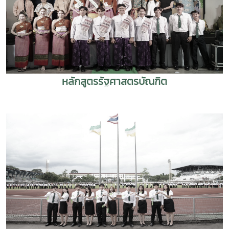
หลักสูตรรัฐศาสตรบัณฑิต