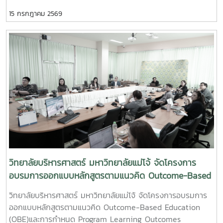
บริหารศาสตร์ โดยมีสโมสรนักศึกษา และนักศึกษาเข้าร่วมกิจกรรม
15 กรกฎาคม 2569
เพื่อร่วมสืบสานและอนุรักษ์ประเพณีอันดีงามของไทยและ
ภูมิปัญญาล้านนา ภายในงานได้รับเกียรติจาก อาจารย์ ดร.รุจาดล
นันทชารักษ์ รองคณบดีฝ่ายพัฒนานักศึกษา เป็นประธานในพิธี
เปิด พร้อมรับฟังการบรรยายหัวข้อ “ประเพณีถวายเทียนพรรษา
แบบล้านนา” โดย นางจิดาภา นามศรีแก้ว ประธานศูนย์การเรียนรู้
ภูมิปัญญาฟ้อนเมืองบ้านครูเอจิดาภา ซึ่งได้ถ่ายทอดความรู้เกี่ยว
กับความเป็นมาและคุณค่าของประเพณีถวายเทียนพรรษาในวิถี
วัฒนธรรมล้านนา นอกจากนี้ ผู้เข้าร่วมยังได้ร่วมพิธีหล่อเทียน
พรรษาเพื่อความเป็นสิริมงคล และเข้าร่วมกิจกรรมฐานการเรียนรู้
ด้านภูมิปัญญาล้านนา ได้แก่ การทำต้นดอกผึ้ง การทำหมากสุ่ม–
หมากเบ็ง และการทำต้นดอกต้นเทียน โดยได้ลงมือปฏิบัติจริงผ่าน
การถ่ายทอดองค์ความรู้จากวิทยากรผู้ทรงคุณวุฒิด้านศิลป
วัฒนธรรมล้านนา
วิทยาลัยบริหารศาสตร์ มหาวิทยาลัยแม่โจ้ จัดโครงการ
อบรมการออกแบบหลักสูตรตามแนวคิด Outcome-Based
Education (OBE) และการกำหนด Program Learning
วิทยาลัยบริหารศาสตร์ มหาวิทยาลัยแม่โจ้ จัดโครงการอบรมการ
Outcomes (PLOs) เมื่อวันที่ 8 กรกฎาคม 2569 ณ ห้อง
ออกแบบหลักสูตรตามแนวคิด Outcome-Based Education
ประชุมราชสีห์ วิทยาลัยบริหารศาสตร์
(OBE)และการกำหนด Program Learning Outcomes