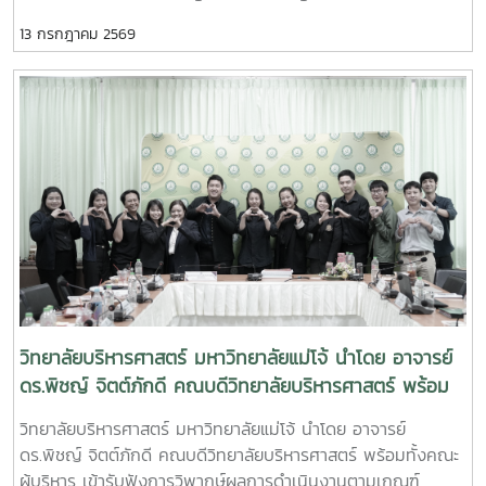
(PLOs) เมื่อวันที่ 8 กรกฎาคม 2569ณ ห้องประชุมราชสีห์
13 กรกฎาคม 2569
วิทยาลัยบริหารศาสตร์เพื่อเสริมสร้างความรู้ ความเข้าใจ และ
พัฒนาศักยภาพของคณาจารย์ในการออกแบบและพัฒนา
หลักสูตรให้สอดคล้องกับมาตรฐานการศึกษาที่มุ่งเน้นผลลัพธ์การ
เรียนรู้ของผู้เรียนได้รับเกียรติกล่าวเปิดการอบรม โดย อาจารย์
ดร.ศิริโสภา สันติทฤษฎีกร รองคณบดีฝ่ายวิชาการและพัฒนา
คุณภาพ และได้รับเกียรติจาก ผู้ช่วยศาสตราจารย์ ดร.กฤษณะ ลา
น้ำเที่ยงเป็นวิทยากรบรรยายให้ความรู้เกี่ยวกับการวิเคราะห์ความ
ต้องการของผู้มีส่วนได้ส่วนเสีย การกำหนดผลลัพธ์การเรียนรู้
ระดับหลักสูตร (PLOs) การออกแบบรายวิชาและหลักสูตรการจัดทำ
Curriculum Mapping ตลอดจนการกำหนด Course Learning
Outcomes ให้เชื่อมโยงกับ PLOs อย่างเป็นระบบ
วิทยาลัยบริหารศาสตร์ มหาวิทยาลัยแม่โจ้ นำโดย อาจารย์
ดร.พิชญ์ จิตต์ภักดี คณบดีวิทยาลัยบริหารศาสตร์ พร้อม
ทั้งคณะผู้บริหาร เข้ารับฟังการวิพากษ์ผลการดำเนินงาน
วิทยาลัยบริหารศาสตร์ มหาวิทยาลัยแม่โจ้ นำโดย อาจารย์
ตามเกณฑ์ EdPEx ประจำปีการศึกษา 2568
ดร.พิชญ์ จิตต์ภักดี คณบดีวิทยาลัยบริหารศาสตร์ พร้อมทั้งคณะ
ผู้บริหาร เข้ารับฟังการวิพากษ์ผลการดำเนินงานตามเกณฑ์