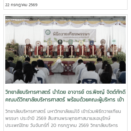
วิทยาลัยบริหารศาสตร์ ให้การต้อนรับคณะผู้แทนจากสมาคม
22 กรกฎาคม 2569
ในหลากหลายด้าน
พัฒนาการศึกษา ไทย–จีน (Thai-Chinese Education
Development Association) เพื่อเข้าพบและหารือแนวทางการ
สร้างความร่วมมือทางวิชาการและการพัฒนาความสัมพันธ์ระหว่าง
ทั้งสององค์กร โดยมี อาจารย์ ดร.พิชญ์ จิตต์ภักดี คณบดี
วิทยาลัยบริหารศาสตร์ พร้อมคณะผู้บริหาร ให้การต้อนรับและร่วม
แลกเปลี่ยนความคิดเห็น การหารือในครั้งนี้มุ่งเน้นการส่งเสริม
ความร่วมมือในหลากหลายด้าน ได้แก่ การรับสมัครและรับเข้า
ศึกษาของนักศึกษาระดับปริญญาโทและปริญญาเอก การแลก
เปลี่ยนศิลปะและวัฒนธรรมนานาชาติ การดำเนินโครงการแลก
เปลี่ยนคณาจารย์และนักศึกษา ตลอดจนการร่วมจัดเวทีเสวนาและ
กิจกรรมด้านวัฒนธรรมไทย–จีน เพื่อเสริมสร้างเครือข่ายความ
ร่วมมือด้านการศึกษาในระดับนานาชาติ โอกาสนี้ คณะผู้แทนจาก
สมาคมพัฒนาการศึกษา ไทย–จีน นำโดย นายจิน ยวี่ซิน (Mr. Jin
วิทยาลัยบริหารศาสตร์ นำโดย อาจารย์ ดร.พิชญ์ จิตต์ภักดี
Yuxin) เลขาธิการสมาคม พร้อมคณะ ได้ร่วมแลกเปลี่ยนข้อคิด
คณบดีวิทยาลัยบริหารศาสตร์ พร้อมด้วยคณะผู้บริหาร เข้า
เห็นและแนวทางการดำเนินงานร่วมกัน โดยมี ผู้ช่วยศาสตราจารย์
ร่วม พิธีถวายเทียนพรรษา มหาวิทยาลัยแม่โจ้ ประจำปี
วิทยาลัยบริหารศาสตร์ มหาวิทยาลัยแม่โจ้ เข้าร่วมพิธีถวายเทียน
ดร.สุดเขต สกุลทอง เป็นผู้ประสานงานการประชุม
2569 ณ อาคารแผ่พืชน์ มหาวิทยาลัยแม่โจ้
พรรษา ประจำปี 2569 สืบสานพระพุทธศาสนาและอนุรักษ์
ประเพณีไทย วันจันทร์ที่ 20 กรกฎาคม 2569 วิทยาลัยบริหาร